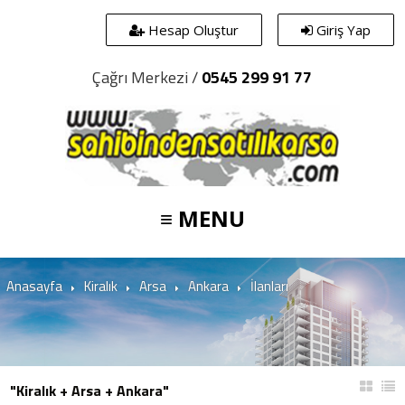
Hesap Oluştur
Giriş Yap
Çağrı Merkezi /
0545 299 91 77
≡ MENU
Anasayfa
Kiralık
Arsa
Ankara
İlanları
"Kiralık + Arsa + Ankara"