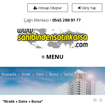
Hesap Oluştur
Giriş Yap
Çağrı Merkezi /
0545 299 91 77
≡ MENU
Anasayfa
Kiralık
Daire
Bursa
İlanları
"Kiralık + Daire + Bursa"