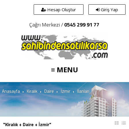
Hesap Oluştur
Giriş Yap
Çağrı Merkezi /
0545 299 91 77
≡ MENU
Anasayfa
Kiralık
Daire
İzmir
İlanları
"Kiralık + Daire + İzmir"