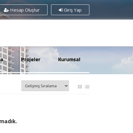
Hesap Oluştur
Giriş Yap
sa
Projeler
Kurumsal
amadık.