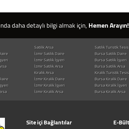
ında daha detaylı bilgi almak için,
Hemen Arayın!
Satılık Arsa
Satılık Turistik Tesis
Daire
İzmir Satılık Daire
Bursa Satılık Daire
şyeri
İzmir Satılık İşyeri
Bursa Satılık İşyeri
Arsa
İzmir Satılık Arsa
Bursa Satılık Arsa
Kiralık Arsa
Kiralık Turistik Tesis
Daire
İzmir Kiralık Daire
Bursa Kiralık Daire
İşyeri
İzmir Kiralık İşyeri
Bursa Kiralık İşyeri
Arsa
İzmir Kiralık Arsa
Bursa Kiralık Arsa
Site içi Bağlantılar
E-Bül