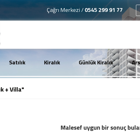
Çağrı Merkezi /
0545 299 91 77
Satılık
Kiralık
Günlük Kiralık
Ar
ık + Villa"
Malesef uygun bir sonuç bul