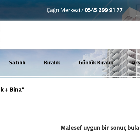
Çağrı Merkezi /
0545 299 91 77
Satılık
Kiralık
Günlük Kiralık
Ar
ık + Bina"
Malesef uygun bir sonuç bul