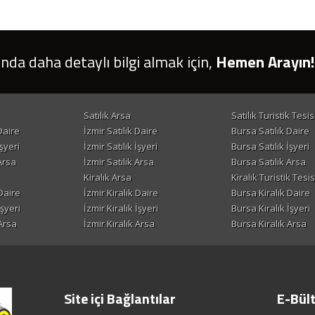
ında daha detaylı bilgi almak için,
Hemen Arayın!
Satılık Arsa
Satılık Turistik Tesis
Daire
İzmir Satılık Daire
Bursa Satılık Daire
şyeri
İzmir Satılık İşyeri
Bursa Satılık İşyeri
Arsa
İzmir Satılık Arsa
Bursa Satılık Arsa
Kiralık Arsa
Kiralık Turistik Tesis
Daire
İzmir Kiralık Daire
Bursa Kiralık Daire
İşyeri
İzmir Kiralık İşyeri
Bursa Kiralık İşyeri
Arsa
İzmir Kiralık Arsa
Bursa Kiralık Arsa
Site içi Bağlantılar
E-Bül