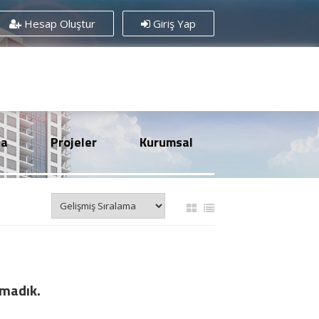
Hesap Oluştur
Giriş Yap
sa
Projeler
Kurumsal
amadık.