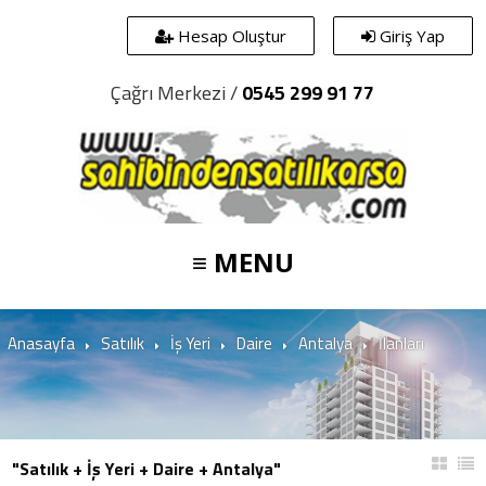
Hesap Oluştur
Giriş Yap
Çağrı Merkezi /
0545 299 91 77
≡ MENU
Anasayfa
Satılık
İş Yeri
Daire
Antalya
İlanları
"Satılık + İş Yeri + Daire + Antalya"