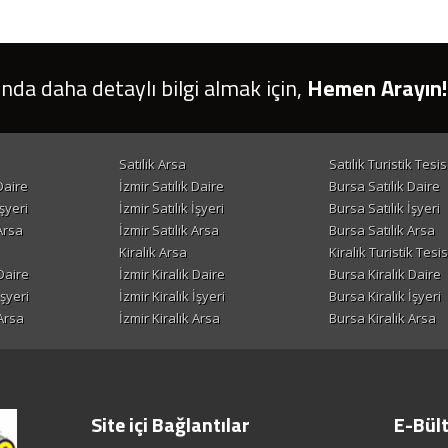
ında daha detaylı bilgi almak için,
Hemen Arayın!
Satılık Arsa
Satılık Turistik Tesis
Daire
İzmir Satılık Daire
Bursa Satılık Daire
şyeri
İzmir Satılık İşyeri
Bursa Satılık İşyeri
Arsa
İzmir Satılık Arsa
Bursa Satılık Arsa
Kiralık Arsa
Kiralık Turistik Tesis
Daire
İzmir Kiralık Daire
Bursa Kiralık Daire
İşyeri
İzmir Kiralık İşyeri
Bursa Kiralık İşyeri
Arsa
İzmir Kiralık Arsa
Bursa Kiralık Arsa
Site içi Bağlantılar
E-Bül