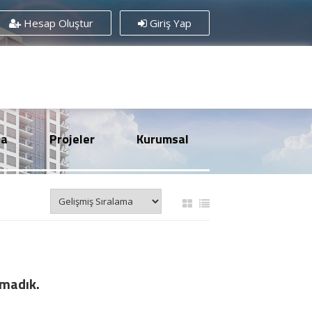
Hesap Oluştur
Giriş Yap
sa
Projeler
Kurumsal
amadık.