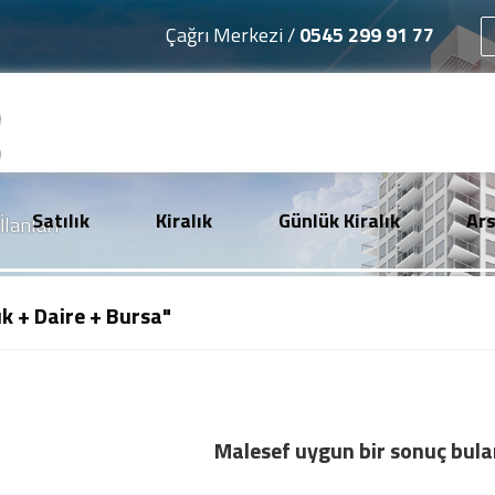
Çağrı Merkezi /
0545 299 91 77
Satılık
Kiralık
Günlük Kiralık
Ar
İlanları
ık + Daire + Bursa"
Malesef uygun bir sonuç bul