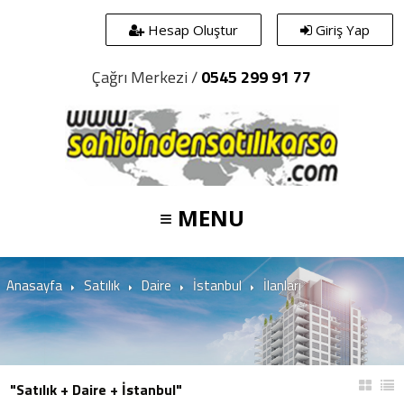
Hesap Oluştur
Giriş Yap
Çağrı Merkezi /
0545 299 91 77
≡ MENU
Anasayfa
Satılık
Daire
İstanbul
İlanları
"Satılık + Daire + İstanbul"