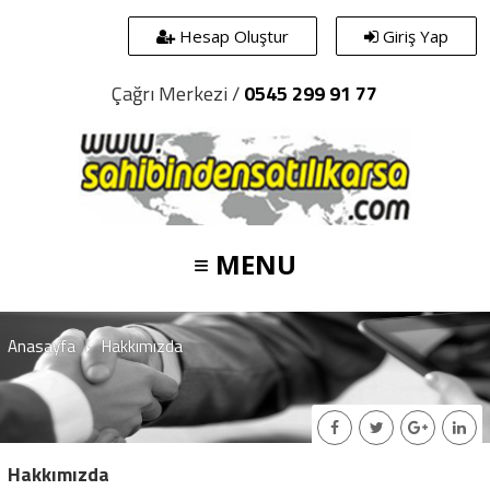
Hesap Oluştur
Giriş Yap
Çağrı Merkezi /
0545 299 91 77
≡ MENU
Anasayfa
Hakkımızda
Hakkımızda