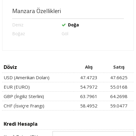
Manzara Özellikleri
Deniz
Doğa
Boğaz
Göl
Döviz
Alış
Satış
USD (Amerikan Doları)
47.4723
47.6625
EUR (EURO)
54.7972
55.0168
GBP (İngiliz Sterlini)
63.7961
64.2698
CHF (İsviçre Frangı)
58.4952
59.0477
Kredi Hesapla