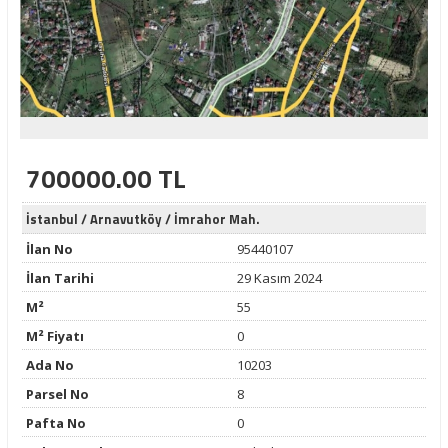
700000.00 TL
İstanbul
/
Arnavutköy
/
İmrahor Mah.
İlan No
95440107
İlan Tarihi
29 Kasım 2024
M²
55
M² Fiyatı
0
Ada No
10203
Parsel No
8
Pafta No
0