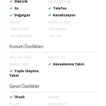
Elektrik
Sanayi Elektriği
Su
Telefon
Doğalgaz
Kanalizasyon
Arıtma
Sondaj & Kuyu
Zemin Etüdü
Yolu Açılmış
Yolu Açılmamış
Yolu Yok
Konum Özellikleri
Ana Yola Yakın
Denize Sıfır
Denize Yakın
Havaalanına Yakın
Toplu Ulaşıma
Yakın
Genel Özellikler
İfrazlı
Parselli
Projeli
Köşe Parsel