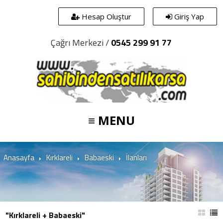
Hesap Oluştur
Giriş Yap
Çağrı Merkezi /
0545 299 91 77
≡ MENU
Anasayfa
Kırklareli
Babaeski
İlanları
"Kırklareli + Babaeski"