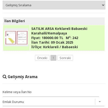
İlan Bilgileri
SATILIK ARSA Kırklareli Babaeski
Karahalil/Kemalpaşa
Fiyat:
180000.00 TL
M²:
242
İlan Tarihi:
09 Ocak 2025
İl/İlçe:
Kırklareli / Babaeski
Önceki
1
Sonraki
Gelişmiş Arama